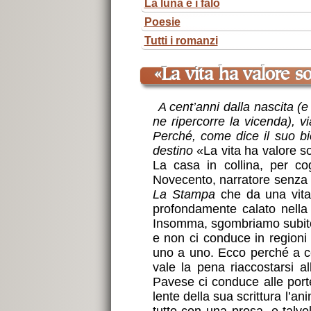
La luna e i falò
Poesie
Tutti i romanzi
«La vita ha valore 
A cent’anni dalla nascita (e
ne ripercorre la vicenda), v
Perché, come dice il suo bio
destino
«La vita ha valore s
La casa in collina, per co
Novecento, narratore senza 
La Stampa
che da una vita 
profondamente calato nella r
Insomma, sgombriamo subito i
e non ci conduce in regioni 
uno a uno. Ecco perché a ce
vale la pena riaccostarsi al
Pavese ci conduce alle porte 
lente della sua scrittura l’an
tutto con una prosa, e talvo