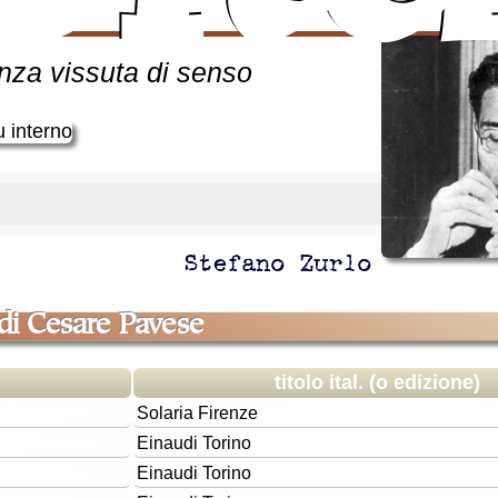
se
enza vissuta di senso
Stefano Zurlo
di Cesare Pavese
titolo ital. (o edizione)
Solaria
Firenze
Einaudi
Torino
Einaudi
Torino