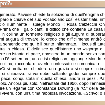
 poi?»
ha generato, Pavese chiede la soluzione di quell’enigma c
 parole chiave del suo vocabolario così esistenziale, rim
dio illuminante - spiega Mondo -: Rosa Calzecchi One
 Prima che il gallo canti, il dittico che contiene La casa 
 in collina un tormento religioso e gli augura di supera
i augura di trovare, io credo che difficilmente andrò ol
entendo che qui è il punto infiammato, il locus di tutta
ra in chiesa. E definisce quell’istante uno «sgorgo di
vere un istante di pace, rinascere in un mondo senza 
po l’8 settembre, una crisi religiosa», aggiunge Mondo. 
collina, racconta di averlo confessato e comunicato il
«Ci si umilia nel chiedere una grazia e si scopre l’inti
 si chiedeva: si vorrebbe soltanto goder sempre que
ace, conquistata in quella chiesa, andrà in pezzi. Pa
 solo. Ancora più solo. Nell’estate del 1950, dopo l’enn
ruire un legame con Constance Dowling (la “C.” della dedi
 di vivere, con un’ultima rabbiosa invocazione. «Scrivo: o 