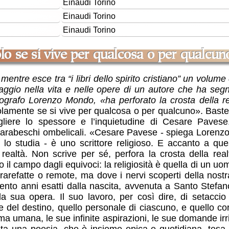
Einaudi
Torino
Einaudi
Torino
Einaudi
Torino
solo se si vive per qualcosa o per qualcun
 mentre esce tra “i libri dello spirito cristiano” un volu
iaggio nella vita e nelle opere di un autore che ha segn
grafo Lorenzo Mondo, «ha perforato la crosta della rea
olamente se si vive per qualcosa o per qualcuno». Baste
gliere lo spessore e l’inquietudine di Cesare Pavese.
arabeschi ombelicali. «Cesare Pavese - spiega Lorenzo 
lo studia - è uno scrittore religioso. E accanto a que
ealtà. Non scrive per sé, perfora la crosta della real
l campo dagli equivoci: la religiosità è quella di un uo
rarefatte o remote, ma dove i nervi scoperti della nos
nto anni esatti dalla nascita, avvenuta a Santo Stefan
la sua opera. Il suo lavoro, per così dire, di setaccio 
del destino, quello personale di ciascuno, e quello cora
ima umana, le sue infinite aspirazioni, le sue domande irrid
lta una poesia, che è insieme epica e quotidiana, tesa a