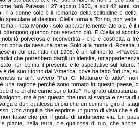
ome farà Pavese il 27 agosto 1950, a soli 42 anni, c
a. Tra donne sole è il romanzo della solitudine e della
 speculare al destino. Clelia torna a Torino, non vede l’
e tema - nota Mondo - solo apparentemente laterale, è il r
si ottengono quando non servono più. E Clelia si scontra
obiltà polverosa e riconvertita - che è costretta a fr
non porta da nessuna parte. Solo alla morte di Rosetta. 
ese in cui era nato nel 1908, è un fallimento. «Pavese
adici che potrebbero dargli un’identità, un’appartenen
ato non colma il presente e le aspettative sul futuro. Q
lla e del suo ritorno dall’America, dove ha fatto fortuna, su
peness is all”, ovvero “Per C. Maturare è tutto”, n
C’è una ragione perché sono tornato in questo paese, q
 può dire di che carne sono fatto? Ho girato abbastanza
valgono, ma è per questo che uno si stanca e cerca di me
alga e duri qualcosa di più che un comune giro di stag
tesso. Con Anguilla che esprime un punto di vista che è di
non fosse che per il gusto di andarsene via. Un paese
le piante, nella terra, c’è qualcosa di tuo, che anch