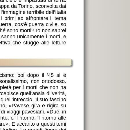
cappa da Torino, sconvolta dai
immagine terribile dell’Italia
 i primi ad affrontare il tema
erra, cos’è guerra civile, so
ché sono morti? Io non saprei
o sanno unicamente i morti, e
tiva che sfugge alle letture
ismo; poi dopo il ’45 si è
sonalissimo, non ortodosso.
pietà per i morti che non ha
rcepisce quell’ansia di verità,
quell’intreccio. Il suo fascino
eno. «Pavese gira e rigira su
di viaggi pavesiani. «Due, in
 e il ritorno; il ritorno alle
rrare». E accanto a questi temi
litudine. Le grandi figure dei