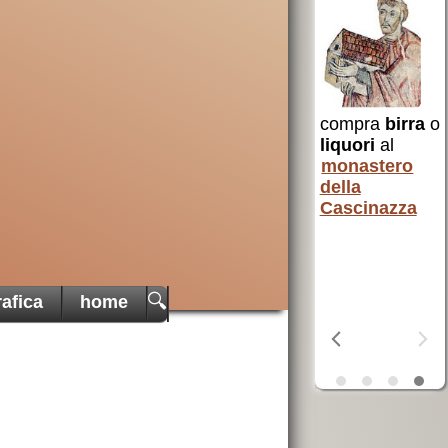
Francesco
uto a
per i poveri
 e non
AVSI
aiuta chi
 Santa
è in difficoltà
in tutto il
compra
birra
o
mondo
liquori
al
erra
monastero
ta
della
Cascinazza
à
OSF
aiuta i
poveri
🔍
afica
home