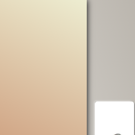
erra
Opera San
aiuta AVSI