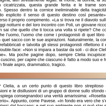
 cicatrizzata, questa grande ferita e le trame son
 Spesso dentro la cornice ineliminabile della tragicit
o esplicito il senso di questo destino così pesante
so il proprio compimento. «La si trova ne Il diavolo sulle
ggi notturni e del loro incontro con Poli, un giovane ric
n sai che quello che ti tocca una volta si ripete? Che c
 l’uomo, l’uomo che come i protagonisti di quel libro 
in quel sacco con le sue aspirazioni. Naturalmente, la 
abbricati e talvolta gli stessi protagonisti riflettono il di
ouble-face: «Non si impara a bastar da soli - ci dice Cle
 due». Ma poche pagine dopo, sempre Clelia incupisce
o cuscino, per capire che ciascuno è fatto a modo suo e 
n finale aspro, drammatico, tragico.
Clelia, a un certo punto di questo libro strepitoso c
lusioni e le disillusioni di un gruppo di donne sullo sfon
lo spiega consegnandoci una verità amarissima: «Rosett
erio». Appunto, come Pavese. «In fondo era vero che s’e
olarsi dal baccano; e nel suo ambiente non si può star so