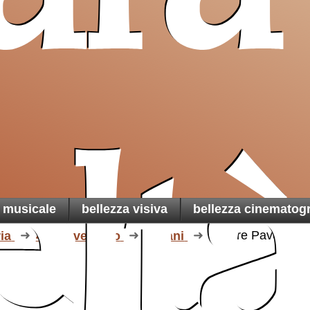
Sancta
un ai
cristiani
di Terra
una t
martoria
elt
a musicale
bellezza visiva
bellezza cinematogr
ria
4.il Novecento
Italiani
Cesare Pavese