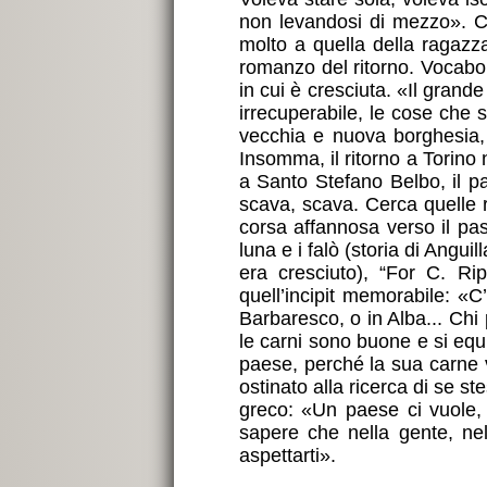
non levandosi di mezzo». C
molto a quella della ragazz
romanzo del ritorno. Vocabolo
in cui è cresciuta. «Il grand
irrecuperabile, le cose che 
vecchia e nuova borghesia, n
Insomma, il ritorno a Torino 
a Santo Stefano Belbo, il pa
scava, scava. Cerca quelle r
corsa affannosa verso il pass
luna e i falò (storia di Angui
era cresciuto), “For C. Ri
quell’incipit memorabile: «
Barbaresco, o in Alba... Chi
le carni sono buone e si equi
paese, perché la sua carne v
ostinato alla ricerca di se s
greco: «Un paese ci vuole, 
sapere che nella gente, nel
aspettarti».