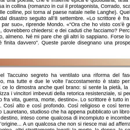
a in collina (romanzo in cui il protagonista, Corrado, s
le colline, poi torna al paese natale nelle Langhe). Quell’
 dal disastro seguito all’8 settembre. «Lo scrittore è fra
da par suo», riprende Mondo. «“Ora che ho visto cos’è gu
sse, dovrebbero chiedersi: e dei caduti che facciamo? Per
 almeno. Né mi pare che gli altri lo sappiano. Forse l
 è finita davvero”. Queste parole disegnano una prospet
 Taccuino segreto ha ventilato una riforma del fasc
o, ma tutte e due le volte l’accostamento è stato per
ce lo dimostra anche quel brano: si sente la pietà, la 
zza i vincitori imbevuti della retorica resistenziale, si pe
 fra vita, guerra, morte, destino». Lo scrittore è tutto in 
 Così alto e così profondo. Così religioso e così terr
o Lauretano, studioso che ha appena pubblicato un libro 
l destino, inteso come qualcosa di incompiuto e incombente,
all’origine... A un qualcosa che non si riesce mai ad affe
na, altri strettamente legati: la morte, la donna, la so