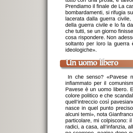
Prendiamo il finale de La cas
bombardamenti, si rifugia sul
lacerata dalla guerra civile,
della guerra civile e lo fa 
che tutti, se un giorno fini
cosa rispondere. Non adesso,
soltanto per loro la guerra
ideologiche».
Un uomo libero
In che senso? «Pavese nel
infiammato per il comunism
Pavese è un uomo libero. E 
colore politico e che scandali
quell’intreccio così pavesiano
nasce in quel punto preciso.
alcuni temi», nota Gianfranc
particolare, mi colpiscono: i
radici, a casa, all’infanzia, 
ne scorrono, pagina dopo pagi