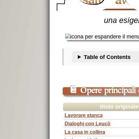
Cesare Pave
una esig
Table of Contents
📔
Opere principali 
titolo originale
Lavorare stanca
Dialoghi con Leucò
La casa in collina