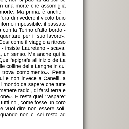
on una morte che assomiglia
 morte. Ma prima, è anche il
ora di rivedere il vicolo buio
itorno impossibile, il passato
 con la Torino d’alto bordo -
equentare per il suo lavoro».
Così come il viaggio a ritroso
 - insiste Lauretano - scava,
za, un senso. Ma anche qui la
uell’epigrafe all’inizio de La
lle colline delle Langhe in cui
on trova compimento». Resta
ui e non invece a Canelli, a
 il mondo da sapere che tutte
ttere radici, di farsi terra e
ione». E resta quel “raspare”
 tutti noi, come fosse un coro
 vuol dire non essere soli,
e quando non ci sei resta ad