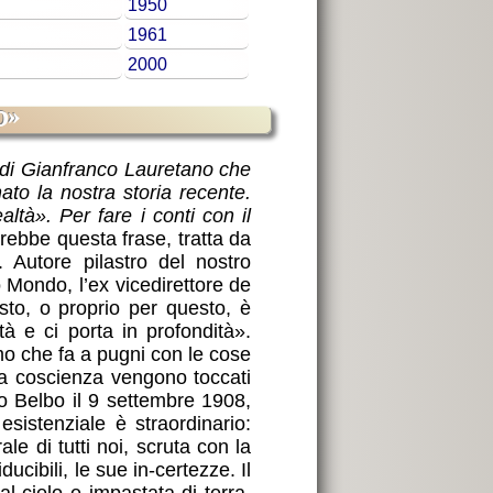
1950
1961
2000
o»
me di Gianfranco Lauretano che
ato la nostra storia recente.
ltà». Per fare i conti con il
rebbe questa frase, tratta da
 Autore pilastro del nostro
Mondo, l’ex vicedirettore de
sto, o proprio per questo, è
tà e ci porta in profondità».
mo che fa a pugni con le cose
tra coscienza vengono toccati
o Belbo il 9 settembre 1908,
esistenziale è straordinario:
le di tutti noi, scruta con la
ucibili, le sue in-certezze. Il
l cielo e impastata di terra.