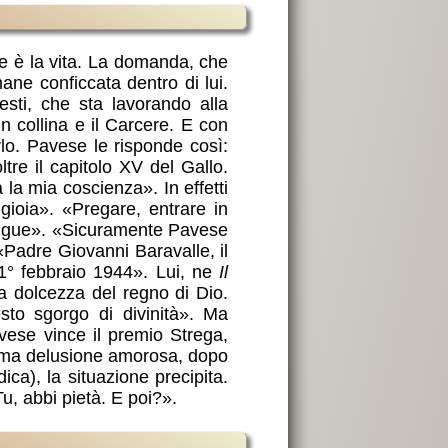
he è la vita. La domanda, che
ane conficcata dentro di lui.
sti, che sta lavorando alla
in collina e il Carcere. E con
rlo. Pavese le risponde così:
tre il capitolo XV del Gallo.
 la mia coscienza». In effetti
 gioia». «Pregare, entrare in
sangue». «Sicuramente Pavese
«Padre Giovanni Baravalle, il
 1° febbraio 1944». Lui, ne
Il
ma dolcezza del regno di Dio.
sto sgorgo di divinità». Ma
vese vince il premio Strega,
esima delusione amorosa, dopo
ca), la situazione precipita.
Tu, abbi pietà. E poi?».