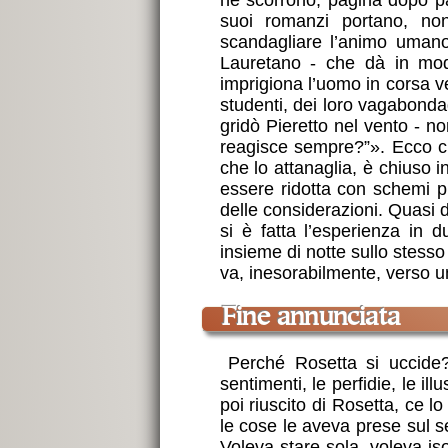
suoi romanzi portano, non
scandagliare l’animo umano.
Lauretano - che dà in mod
imprigiona l’uomo in corsa ver
studenti, dei loro vagabonda
gridò Pieretto nel vento - no
reagisce sempre?”». Ecco che
che lo attanaglia, è chiuso 
essere ridotta con schemi pref
delle considerazioni. Quasi d
si è fatta l’esperienza in
insieme di notte sullo stess
va, inesorabilmente, verso u
Fine annunciata
Perché Rosetta si uccide? 
sentimenti, le perfidie, le il
poi riuscito di Rosetta, ce 
le cose le aveva prese sul s
Voleva stare sola, voleva is