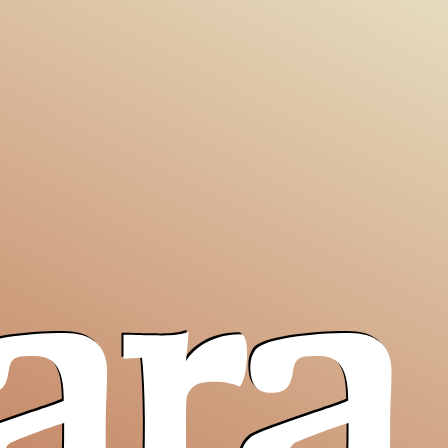
ara
Pro T