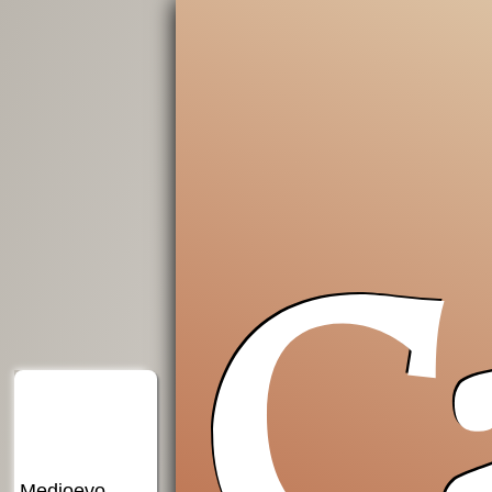
C
Insostituibile
Grazie,
Introduzione