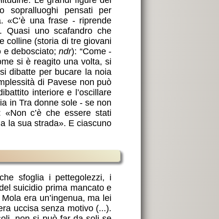
o sopralluoghi pensati per
à. «C’è una frase - riprende
». Quasi uno scafandro che
 colline (storia di tre giovani
co e debosciato;
ndr
): “Come -
ome si è reagito una volta, si
si dibatte per bucare la noia
complessità di Pavese non può
battito interiore e l’oscillare
lia in Tra donne sole - se non
: «Non c’è che essere stati
ha la sua strada». E ciascuno
he sfoglia i pettegolezzi, i
do del suicidio prima mancato e
a Mola era un’ingenua, ma lei
ra uccisa senza motivo (...).
li, non si può far da soli se