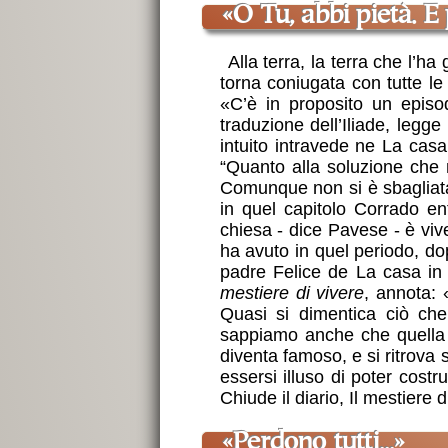
«O Tu, abbi pietà. E
Alla terra, la terra che l’
torna coniugata con tutte le
«C’è in proposito un episo
traduzione dell’Iliade, legge
intuito intravede ne La casa
“Quanto alla soluzione che m
Comunque non si è sbagliata s
in quel capitolo Corrado ent
chiesa - dice Pavese - è vi
ha avuto in quel periodo, do
padre Felice de La casa in 
mestiere di vivere
, annota: 
Quasi si dimentica ciò che
sappiamo anche che quella p
diventa famoso, e si ritrova
essersi illuso di poter cost
Chiude il diario, Il mestiere
«Perdono tutti...»