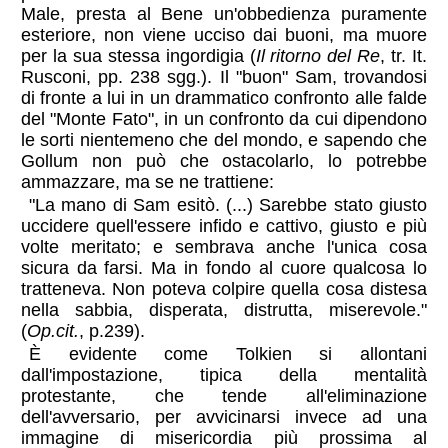
Male, presta al Bene un'obbedienza puramente
esteriore, non viene ucciso dai buoni, ma muore
per la sua stessa ingordigia (
Il ritorno del Re
, tr. It.
Rusconi, pp. 238 sgg.). Il "buon" Sam, trovandosi
di fronte a lui in un drammatico confronto alle falde
del "Monte Fato", in un confronto da cui dipendono
le sorti nientemeno che del mondo, e sapendo che
Gollum non può che ostacolarlo, lo potrebbe
ammazzare, ma se ne trattiene:
"La mano di Sam esitò. (...) Sarebbe stato giusto
uccidere quell'essere infido e cattivo, giusto e più
volte meritato; e sembrava anche l'unica cosa
sicura da farsi. Ma in fondo al cuore qualcosa lo
tratteneva. Non poteva colpire quella cosa distesa
nella sabbia, disperata, distrutta, miserevole."
(
Op.cit.
, p.239).
È evidente come Tolkien si allontani
dall'impostazione, tipica della mentalità
protestante, che tende all'eliminazione
dell'avversario, per avvicinarsi invece ad una
immagine di misericordia più prossima al