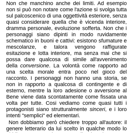
Non che manchino anche dei limiti. Ad esempio
non si può non notare come l'azione si svolga tutta
sul palcoscenico di una oggettività esteriore, senza
quasi considerare quella che è vicenda interiore,
dramma personale, evoluzione sofferta. Non che i
personaggi siano dipinti in modo ruvidamente
schematico in buoni e cattivi: esistono sfumature e
mescolanze, e talora vengono raffigurate
esitazione e lotta interiore, ma senza mai che si
possa dare qualcosa di simile all'avvenimento
della
conversione
. La volontà come rapporto ad
una scelta morale entra poco nel gioco del
racconto. I personaggi non hanno una storia, se
non in rapporto a qualcosa di contingente e di
esterno, mentre la loro adesione o avversione al
Bene viene data scontatamente come fissata una
volta per tutte. Cosi vediamo come quasi tutti i
protagonisti siano strutturalmente
sinceri
, e i loro
intenti "semplici" ed elementari.
Non dobbiamo però chiedere troppo all'autore: il
genere letterario da lui scelto in qualche modo lo