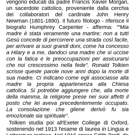
vengono educati da padre Francis Xavier Morgan,
un sacerdote cattolico, proveniente dalla cerchia
dei collaboratori del cardinale John Henry
Newman (1801-1890). Il futuro filologo - riferisce il
biografo Humphrey Carpenter - afferma:
""Mia
madre è stata veramente una martire; non a tutti
Gesù concede di percorrere una strada così facile,
per arrivare ai suoi grandi doni, come ha concesso
a Hilary e a me, dandoci una madre che si uccise
con la fatica e le preoccupazioni per assicurarsi
che noi crescessimo nella fede". Ronald Tolkien
scrisse queste parole nove anni dopo la morte di
sua madre. Ci indicano come egli associasse alla
madre la propria appartenenza alla Chiesa
cattolica. Si potrebbe aggiungere che, alla morte
della mamma, la religione prese nei suoi affetti il
posto che lei aveva precedentemente occupato.
La consolazione che gliene derivò fu sia
emozionale sia spirituale"
.
Tolkien studia poi all'Exeter College di Oxford,
sostenendo nel 1913 l'esame di laurea in Lingua e