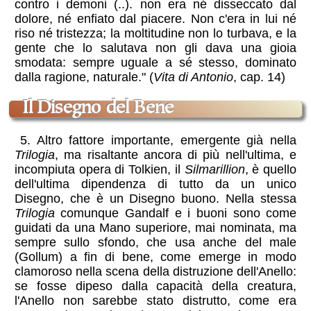
contro i demoni (..). non era né disseccato dal
dolore, né enfiato dal piacere. Non c'era in lui né
riso né tristezza; la moltitudine non lo turbava, e la
gente che lo salutava non gli dava una gioia
smodata: sempre uguale a sé stesso, dominato
dalla ragione, naturale." (
Vita di Antonio
, cap. 14)
il Disegno del Bene
5. Altro fattore importante, emergente già nella
Trilogia
, ma risaltante ancora di più nell'ultima, e
incompiuta opera di Tolkien, il
Silmarillion
, è quello
dell'ultima dipendenza di tutto da un unico
Disegno, che è un Disegno buono. Nella stessa
Trilogia
comunque Gandalf e i buoni sono come
guidati da una Mano superiore, mai nominata, ma
sempre sullo sfondo, che usa anche del male
(Gollum) a fin di bene, come emerge in modo
clamoroso nella scena della distruzione dell'Anello:
se fosse dipeso dalla capacità della creatura,
l'Anello non sarebbe stato distrutto, come era