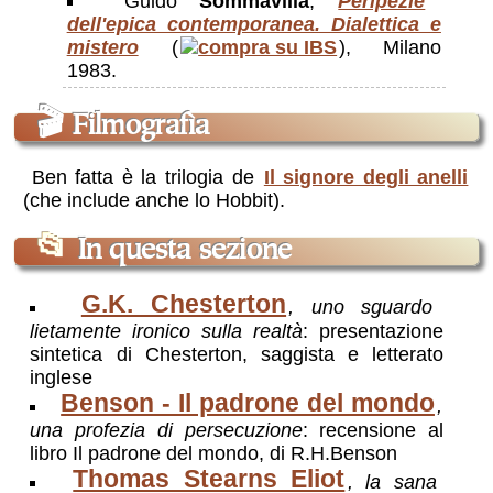
Guido
Sommavilla
,
Peripezie
dell'epica contemporanea. Dialettica e
mistero
(
), Milano
1983.
🎬
Filmografìa
Ben fatta è la trilogia de
Il signore degli anelli
(che include anche lo Hobbit).
📂
In questa sezione
G.K. Chesterton
, uno sguardo
lietamente ironico sulla realtà
: presentazione
sintetica di Chesterton, saggista e letterato
inglese
Benson - Il padrone del mondo
,
una profezia di persecuzione
: recensione al
libro Il padrone del mondo, di R.H.Benson
Thomas Stearns Eliot
, la sana