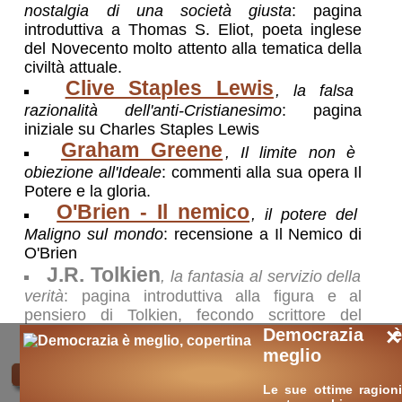
nostalgia di una società giusta
: pagina
introduttiva a Thomas S. Eliot, poeta inglese
del Novecento molto attento alla tematica della
civiltà attuale.
Clive Staples Lewis
, la falsa
razionalità dell'anti-Cristianesimo
: pagina
iniziale su Charles Staples Lewis
Graham Greene
, Il limite non è
obiezione all'Ideale
: commenti alla sua opera Il
Potere e la gloria.
O'Brien - Il nemico
, il potere del
Maligno sul mondo
: recensione a Il Nemico di
O'Brien
J.R. Tolkien
, la fantasia al servizio della
verità
: pagina introduttiva alla figura e al
pensiero di Tolkien, fecondo scrittore del
×
Novecento
Democrazia è
meglio
🛒
ricerche / acquisti
Le sue ottime ragioni