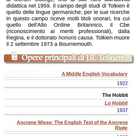
didattica nel 1959. Il campo degli studi di Tolkien è
quello delle lingue germaniche; per le sue ricerche
in questo campo riceve molti titoli onorari, tra cui
quello dell'Alto Ordine Britannico, il Cbe
(riconoscimento ai meriti professionali), dalla
Regina, e il dottorato
honoris causa
. Tolkien muore
il 2 settembre 1973 a Bournemouth.
📔
Opere principali di J.R. Tolkien
titolo
A Middle English Vocabulary
originale
1922
titolo
ital.
The Hobbit
(o
Lo Hobbit
edizione)
1937
anno
Ancrene Wisse: The English Text of the Ancrene
Riwle