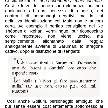
Cristianesimo è il
non rispondere al male col male
.
Cosi le forze del bene usano clemenza, pur non
abdicando ad una nettezza di giudizio, nei
confronti di personaggi negativi, ma la cui
definitiva identificazione col Male non è ancora
certa. Ad esempio il perfido consigliere del Re
Théoden di Rohan, Vermilinguo, pur riconosciuto
come impostore, non viene ucciso, ma
semplicemente allontanato dalla reggia;
analogamente avviene di Saruman, lo stregone
cattivo, dopo la distruzione di Isengard:
"C
he cosa farai a Saruman? -Domanda
uno dei buoni a Gandalf, loro capo, che
risponde cosi:-
I
o? Nulla (...) Non gli farò assolutamente
nulla." (
Le due torri
, cap.10, p.211 ed. Ital.
Rusconi)
Cosi anche Gollum, personaggio ambiguo, che
pur senza essere coscientemente sottomesso al