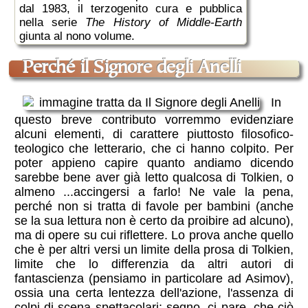
dal 1983, il terzogenito cura e pubblica
nella serie
The History of Middle-Earth
giunta al nono volume.
Perché il Signore degli Anelli
In
questo breve contributo vorremmo evidenziare
alcuni elementi, di carattere piuttosto filosofico-
teologico che letterario, che ci hanno colpito. Per
poter appieno capire quanto andiamo dicendo
sarebbe bene aver già letto qualcosa di Tolkien, o
almeno ...accingersi a farlo! Ne vale la pena,
perché non si tratta di favole per bambini (anche
se la sua lettura non è certo da proibire ad alcuno),
ma di opere su cui riflettere. Lo prova anche quello
che è per altri versi un limite della prosa di Tolkien,
limite che lo differenzia da altri autori di
fantascienza (pensiamo in particolare ad Asimov),
ossia una certa lentezza dell'azione, l'assenza di
colpi di scena spettacolari: segno, ci pare, che ciò