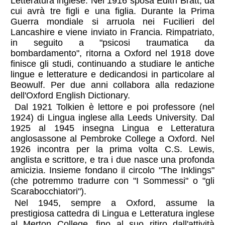
Letteratura inglese. Nel 1916 sposa Edith Bratt, da
cui avrà tre figli e una figlia. Durante la Prima
Guerra mondiale si arruola nei Fucilieri del
Lancashire e viene inviato in Francia. Rimpatriato,
in seguito a "psicosi traumatica da
bombardamento", ritorna a Oxford nel 1918 dove
finisce gli studi, continuando a studiare le antiche
lingue e letterature e dedicandosi in particolare al
Beowulf. Per due anni collabora alla redazione
dell'Oxford English Dictionary.
Dal 1921 Tolkien è lettore e poi professore (nel
1924) di Lingua inglese alla Leeds University. Dal
1925 al 1945 insegna Lingua e Letteratura
anglosassone al Pembroke College a Oxford. Nel
1926 incontra per la prima volta C.S. Lewis,
anglista e scrittore, e tra i due nasce una profonda
amicizia. Insieme fondano il circolo "The Inklings"
(che potremmo tradurre con "I Sommessi" o "gli
Scarabocchiatori").
Nel 1945, sempre a Oxford, assume la
prestigiosa cattedra di Lingua e Letteratura inglese
al Merton College, fino al suo ritiro dall'attività