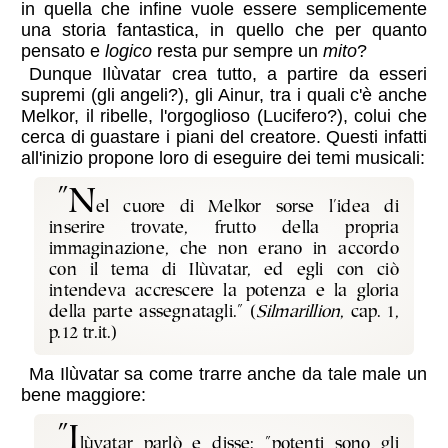
in quella che infine vuole essere semplicemente
una storia fantastica, in quello che per quanto
pensato e
logico
resta pur sempre un
mito
?
Dunque Ilùvatar crea tutto, a partire da esseri
supremi (gli angeli?), gli Ainur, tra i quali c'è anche
Melkor, il ribelle, l'orgoglioso (Lucifero?), colui che
cerca di guastare i piani del creatore. Questi infatti
all'inizio propone loro di eseguire dei temi musicali:
"n
el cuore di Melkor sorse l'idea di
inserire trovate, frutto della propria
immaginazione, che non erano in accordo
con il tema di Ilùvatar, ed egli con ciò
intendeva accrescere la potenza e la gloria
della parte assegnatagli." (
Silmarillion
, cap. 1,
p.12 tr.it.)
Ma Ilùvatar sa come trarre anche da tale male un
bene maggiore:
"I
lùvatar parlò e disse: "potenti sono gli