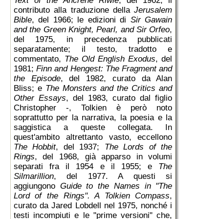
Text of the Ancrene Riwle
, del 1962; il
contributo alla traduzione della
Jerusalem
Bible
, del 1966; le edizioni di
Sir Gawain
and the Green Knight, Pearl, and Sir Orfeo
,
del 1975, in precedenza pubblicati
separatamente; il testo, tradotto e
commentato,
The Old English Exodus
, del
1981;
Finn and Hengest: The Fragment and
the Episode
, del 1982, curato da Alan
Bliss; e
The Monsters and the Critics and
Other Essays
, del 1983, curato dal figlio
Christopher -, Tolkien è però noto
soprattutto per la narrativa, la poesia e la
saggistica a queste collegata. In
quest'ambito altrettanto vasto, eccellono
The Hobbit
, del 1937;
The Lords of the
Rings
, del 1968, già apparso in volumi
separati fra il 1954 e il 1955; e
The
Silmarillion
, del 1977. A questi si
aggiungono
Guide to the Names in "The
Lord of the Rings". A Tolkien Compass
,
curato da Jared Lobdell nel 1975, nonché i
testi incompiuti e le "prime versioni" che,