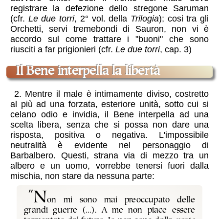
registrare la defezione dello stregone Saruman
(cfr.
Le due torri
, 2° vol. della
Trilogia
); cosi tra gli
Orchetti, servi tremebondi di Sauron, non vi è
accordo sul come trattare i "buoni" che sono
riusciti a far prigionieri (cfr.
Le due torri
, cap. 3)
il Bene interpella la libertà
2. Mentre il male è intimamente diviso, costretto
al più ad una forzata, esteriore unità, sotto cui si
celano odio e invidia, il Bene interpella ad una
scelta libera, senza che si possa non dare una
risposta, positiva o negativa. L'impossibile
neutralità è evidente nel personaggio di
Barbalbero. Questi, strana via di mezzo tra un
albero e un uomo, vorrebbe tenersi fuori dalla
mischia, non stare da nessuna parte:
"N
on mi sono mai preoccupato delle
grandi guerre (...). A me non piace essere