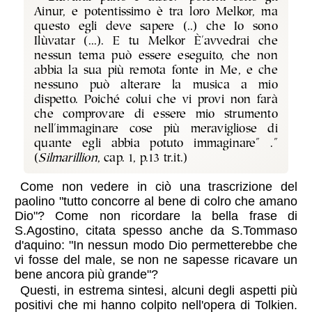
Ainur, e potentissimo è tra loro Melkor, ma
questo egli deve sapere (..) che Io sono
Ilùvatar (...). E tu Melkor È'avvedrai che
nessun tema può essere eseguito, che non
abbia la sua più remota fonte in Me, e che
nessuno può alterare la musica a mio
dispetto. Poiché colui che vi provi non farà
che comprovare di essere mio strumento
nell'immaginare cose più meravigliose di
quante egli abbia potuto immaginare" ."
(
Silmarillion
, cap. 1, p.13 tr.it.)
Come non vedere in ciò una trascrizione del
paolino "tutto concorre al bene di colro che amano
Dio"? Come non ricordare la bella frase di
S.Agostino, citata spesso anche da S.Tommaso
d'aquino: "In nessun modo Dio permetterebbe che
vi fosse del male, se non ne sapesse ricavare un
bene ancora più grande"?
Questi, in estrema sintesi, alcuni degli aspetti più
positivi che mi hanno colpito nell'opera di Tolkien.