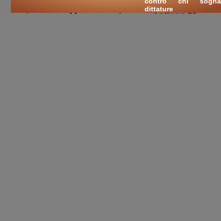
contro chi sogna
dittature
cerca
libri
sui temi:
Tolkien
Il signore degli anelli
Frodo
Gandalf
Legolas
Sauron
Contea
Terra di mezzo
Elfi
Sam
Pipino
Bilbo
Gollum
Orchetti
lupi
lembas
arte
musica
letteratura
cultura
libri on-line
J.R. Tolkien
.
|
cultura nuova
::