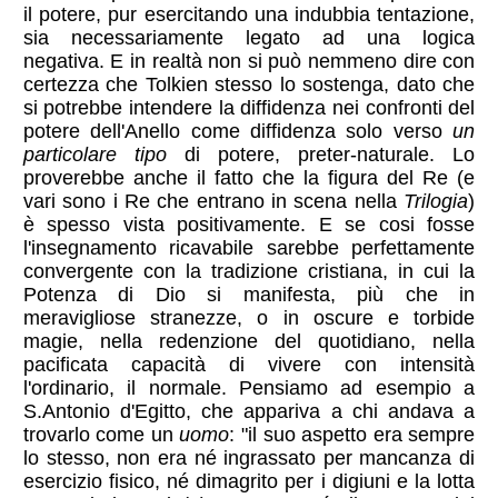
il potere, pur esercitando una indubbia tentazione,
sia necessariamente legato ad una logica
negativa. E in realtà non si può nemmeno dire con
certezza che Tolkien stesso lo sostenga, dato che
si potrebbe intendere la diffidenza nei confronti del
potere dell'Anello come diffidenza solo verso
un
particolare tipo
di potere, preter-naturale. Lo
proverebbe anche il fatto che la figura del Re (e
vari sono i Re che entrano in scena nella
Trilogia
)
è spesso vista positivamente. E se cosi fosse
l'insegnamento ricavabile sarebbe perfettamente
convergente con la tradizione cristiana, in cui la
Potenza di Dio si manifesta, più che in
meravigliose stranezze, o in oscure e torbide
magie, nella redenzione del quotidiano, nella
pacificata capacità di vivere con intensità
l'ordinario, il normale. Pensiamo ad esempio a
S.Antonio d'Egitto, che appariva a chi andava a
trovarlo come un
uomo
: "il suo aspetto era sempre
lo stesso, non era né ingrassato per mancanza di
esercizio fisico, né dimagrito per i digiuni e la lotta