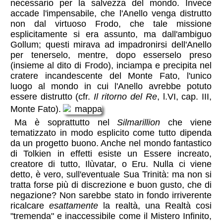
necessario per la salvezza del mondo. Invece
accade l'impensabile, che l'Anello venga distrutto
non dal virtuoso Frodo, che tale missione
esplicitamente si era assunto, ma dall'ambiguo
Gollum; questi mirava ad impadronirsi dell'Anello
per tenerselo, mentre, dopo esserselo preso
(insieme al dito di Frodo), inciampa e precipita nel
cratere incandescente del Monte Fato, l'unico
luogo al mondo in cui l'Anello avrebbe potuto
essere distrutto (cfr.
Il ritorno del Re
, l.VI, cap. III,
Monte Fato).
Ma è soprattutto nel
Silmarillion
che viene
tematizzato in modo esplicito come tutto dipenda
da un progetto buono. Anche nel mondo fantastico
di Tolkien in effetti esiste un Essere increato,
creatore di tutto, Ilùvatar, o Eru. Nulla ci viene
detto, è vero, sull'eventuale Sua Trinità: ma non si
tratta forse più di discrezione e buon gusto, che di
negazione? Non sarebbe stato in fondo irriverente
ricalcare
esattamente
la realtà, una Realtà cosi
"tremenda" e inaccessibile come il Mistero Infinito,