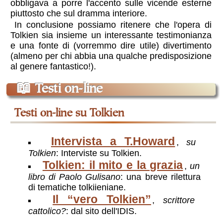
obbligava a porre l'accento sulle vicende esterne
piuttosto che sul dramma interiore.
In conclusione possiamo ritenere che l'opera di
Tolkien sia insieme un interessante testimonianza
e una fonte di (vorremmo dire utile) divertimento
(almeno per chi abbia una qualche predisposizione
al genere fantastico!).
📖
Testi on-line
testi on-line su Tolkien
Intervista a T.Howard
,
su
Tolkien
: Interviste su Tolkien.
Tolkien: il mito e la grazia
,
un
libro di Paolo Gulisano
: una breve rilettura
di tematiche tolkiieniane.
Il “vero Tolkien”
,
scrittore
cattolico?
: dal sito dell'IDIS.