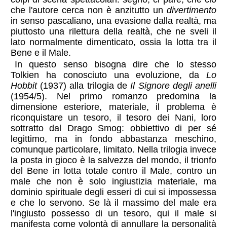
che l'autore cerca non è anzitutto un
divertimento
in senso pascaliano, una evasione dalla realtà, ma
piuttosto una rilettura della realtà, che ne sveli il
lato normalmente dimenticato, ossia la lotta tra il
Bene e il Male.
In questo senso bisogna dire che lo stesso
Tolkien ha conosciuto una evoluzione, da
Lo
Hobbit
(1937) alla trilogia de
Il Signore degli anelli
(1954/5). Nel primo romanzo predomina la
dimensione esteriore, materiale, il problema è
riconquistare un tesoro, il tesoro dei Nani, loro
sottratto dal Drago Smog: obbiettivo di per sé
legittimo, ma in fondo abbastanza meschino,
comunque particolare, limitato. Nella trilogia invece
la posta in gioco è la salvezza del mondo, il trionfo
del Bene in lotta totale contro il Male, contro un
male che non è solo ingiustizia materiale, ma
dominio spirituale degli esseri di cui si impossessa
e che lo servono. Se là il massimo del male era
l'ingiusto possesso di un tesoro, qui il male si
manifesta come volontà di annullare la personalità