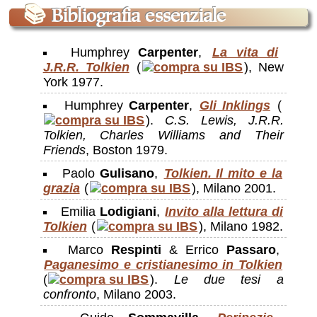
📚
Bibliografia essenziale
Humphrey
Carpenter
,
La vita di
J.R.R. Tolkien
(
), New
York 1977.
Humphrey
Carpenter
,
Gli Inklings
(
).
C.S. Lewis, J.R.R.
Tolkien, Charles Williams and Their
Friends
, Boston 1979.
Paolo
Gulisano
,
Tolkien. Il mito e la
grazia
(
), Milano 2001.
Emilia
Lodigiani
,
Invito alla lettura di
Tolkien
(
), Milano 1982.
Marco
Respinti
& Errico
Passaro
,
Paganesimo e cristianesimo in Tolkien
(
).
Le due tesi a
confronto
, Milano 2003.