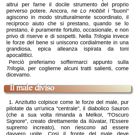
altrui per farne il docile strumento del proprio
perverso potere. Ancora, ne
Lo Hobbit
i "buoni"
agiscono in modo strutturalmente scoordinato, il
reciproco aiuto che si prestano, quando se lo
prestano, è puramente fortuito, occasionale, e non
privo di riserve e di sospetti. Nella
Trilogia
invece
le forze del bene si uniscono cordialmente in una
grandiosa, epica alleanza ispirata da toni
apocalittici.
Perciò preferiamo soffermarci appunto sulla
Trilogia
, per coglierne alcuni tratti salienti, come
dicevamo.
il male diviso
1. Anzitutto colpisce come le forze del male, pur
pilotate da un'unica "centrale", il diabolico Sauron
(che a sua volta rimanda a Melkor, "l'Oscuro
Signore", creato direttamente da Ilùvatar, l'Essere
supremo increato), non riescono ad essere
davvero unite. Cosi il fronte del male deve