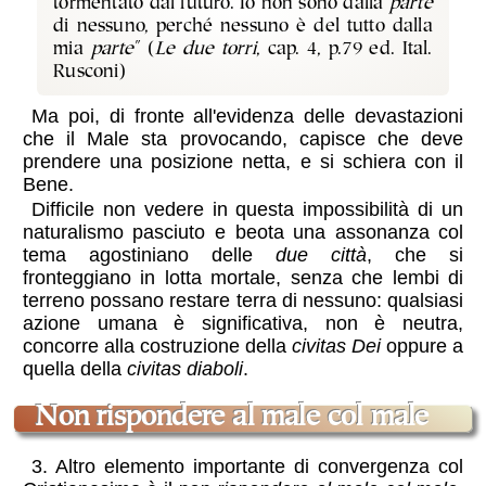
tormentato dal futuro. Io non sono dalla
parte
di nessuno, perché nessuno è del tutto dalla
mia
parte
" (
Le due torri
, cap. 4, p.79 ed. Ital.
Rusconi)
Ma poi, di fronte all'evidenza delle devastazioni
che il Male sta provocando, capisce che deve
prendere una posizione netta, e si schiera con il
Bene.
Difficile non vedere in questa impossibilità di un
naturalismo pasciuto e beota una assonanza col
tema agostiniano delle
due città
, che si
fronteggiano in lotta mortale, senza che lembi di
terreno possano restare terra di nessuno: qualsiasi
azione umana è significativa, non è neutra,
concorre alla costruzione della
civitas Dei
oppure a
quella della
civitas diaboli
.
non rispondere al male col male
3. Altro elemento importante di convergenza col