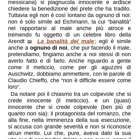
messicana) si piagnucola innocente e ardisce
chiedere la benedizione del prete che ha tradito.
Tuttavia egli non è così lontano da ognuno di noi:
non è solo simile ad Eichmann, la cui “banalità”
nel rapportarsi al male anche più atroce e
tremendo fu oggetto di un celebre libro della
Arendt
La banalità del male
; egli è simile
anche a
ognuno di noi
, che pur facendo il male,
pretendiamo, fingiamo anche a noi stessi di non
averlo fatto e di farlo. Anche riguardo a gente
come il meticcio, come per gli aguzzini di
Auschwitz, dobbiamo ammettere, con le parole di
Claudio Chieffo, che “non è difficile essere come
loro”.
Da notare poi il chiasmo tra un colpevole che si
crede innocente (il meticcio), e un (quasi)
innocente che si crede colpevole (ben più di
quanto non sia): il protagonista del romanzo, che
alla fine, nella imminenza della sua esecuzione,
si accusa con grande severità e non si riconosce
alcun merito. Lui che, pure, aveva dato la sua