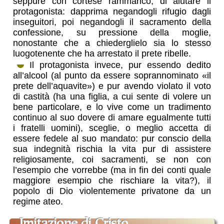
seppure con cortese rammarico, di aiutare il
protagonista: dapprima negandogli rifugio dagli
inseguitori, poi negandogli il sacramento della
confessione, su pressione della moglie,
nonostante che a chiederglielo sia lo stesso
luogotenente che ha arrestato il prete ribelle.
Il protagonista invece, pur essendo dedito
all’alcool (al punto da essere soprannominato «il
prete dell’aquavite») e pur avendo violato il voto
di castità (ha una figlia, a cui sente di volere un
bene particolare, e lo vive come un tradimento
continuo al suo dovere di amare egualmente tutti
i fratelli uomini), sceglie, o meglio accetta di
essere fedele al suo mandato: pur conscio della
sua indegnità rischia la vita pur di assistere
religiosamente, coi sacramenti, se non con
l’esempio che vorrebbe (ma in fin dei conti quale
maggiore esempio che rischiare la vita?), il
popolo di Dio violentemente privatone da un
regime ateo.