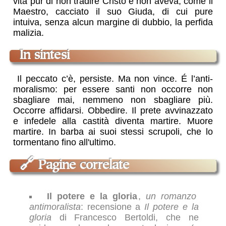
vita pur di non tradire Cristo e non aveva, come il
Maestro, cacciato il suo Giuda, di cui pure
intuiva, senza alcun margine di dubbio, la perfida
malizia.
in sintesi
Il peccato c’è, persiste. Ma non vince. É l’anti-
moralismo: per essere santi non occorre non
sbagliare mai, nemmeno non sbagliare più.
Occorre affidarsi. Obbedire. Il prete avvinazzato
e infedele alla castità diventa martire. Muore
martire. In barba ai suoi stessi scrupoli, che lo
tormentano fino all'ultimo.
🔗
Pagine correlate
Il potere e la gloria
,
un romanzo
antimoralista
: recensione a
Il potere e la
gloria
di Francesco Bertoldi, che ne