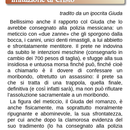
imitazione di Cristo
tradito da un ipocrita Giuda
Bellissimo anche il rapporto col Giuda che lo
avrebbe consegnato alla polizia messicana: un
meticcio con «due zanne» che gli sporgono dalla
bocca, i canini, unici denti rimastigli, a lui abbietto
e sfrontatamente mentitore. Il prete ne indovina
da subito le intenzioni meschine (consegnarlo in
cambio dei 700 pesos di taglia), e sfugge alla sua
insidiosa e untuosa morsa finché può, finché cioè
a chiamarlo è il dovere di confessare un
moribondo, oltretutto un assassino: il prete sa
che si tratta di una trappola, quella finale,
definitiva (e così infatti sarà), ma non può rifiutare
l’assoluzione sacramentale a un moribondo.
La figura del meticcio, il Giuda del romanzo, è
anche fisicamente, ma soprattutto moralmente
ripugnante e abominevole, la sua sfrontatezza,
per cui anche dopo la clamorosa evidenza del
suo tradimento (lo ha consegnato alla polizia