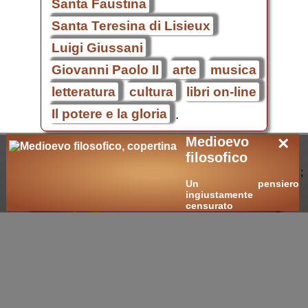
Santa Faustina
Santa Teresina di Lisieux
Luigi Giussani
Giovanni Paolo II
arte
musica
letteratura
cultura
libri on-line
Il potere e la gloria
.
×
Medioevo
filosofico
|
;
Un pensiero
ingiustamente
censurato
cultura nuova
::
cultura cristiana
::