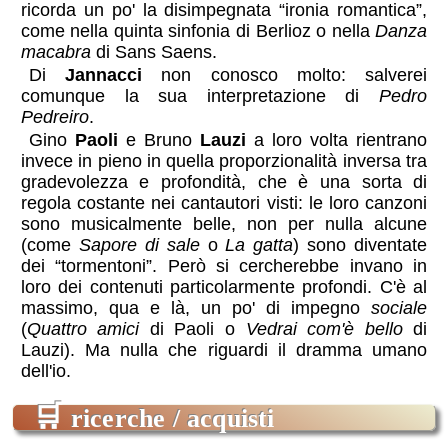
ricorda un po' la disimpegnata “ironia romantica”,
come nella quinta sinfonia di Berlioz o nella
Danza
macabra
di Sans Saens.
Di
Jannacci
non conosco molto: salverei
comunque la sua interpretazione di
Pedro
Pedreiro
.
Gino
Paoli
e Bruno
Lauzi
a loro volta rientrano
invece in pieno in quella proporzionalità inversa tra
gradevolezza e profondità, che è una sorta di
regola costante nei cantautori visti: le loro canzoni
sono musicalmente belle, non per nulla alcune
(come
Sapore di sale
o
La gatta
) sono diventate
dei “tormentoni”. Però si cercherebbe invano in
loro dei contenuti particolarmente profondi. C'è al
massimo, qua e là, un po' di impegno
sociale
(
Quattro amici
di Paoli o
Vedrai com'è bello
di
Lauzi). Ma nulla che riguardi il dramma umano
dell'io.
🛒
ricerche / acquisti