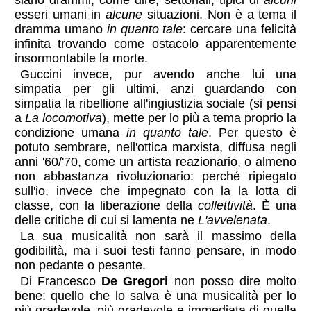
siano drammi, come dire, settoriali, tipici di
alcuni
esseri umani in
alcune
situazioni. Non è a tema il
dramma umano
in quanto tale
: cercare una felicità
infinita trovando come ostacolo apparentemente
insormontabile la morte.
Guccini invece, pur avendo anche lui una
simpatia per gli ultimi, anzi guardando con
simpatia la ribellione all'ingiustizia sociale (si pensi
a
La locomotiva
), mette per lo più a tema proprio la
condizione umana
in quanto tale
. Per questo è
potuto sembrare, nell'ottica marxista, diffusa negli
anni '60/'70, come un artista reazionario, o almeno
non abbastanza rivoluzionario: perché ripiegato
sull'io, invece che impegnato con la la lotta di
classe, con la liberazione della
collettività
. È una
delle critiche di cui si lamenta ne
L'avvelenata
.
La sua musicalità non sarà il massimo della
godibilità, ma i suoi testi fanno pensare, in modo
non pedante o pesante.
Di Francesco
De Gregori
non posso dire molto
bene: quello che lo salva è una musicalità per lo
più gradevole, più gradevole e immediata di quella