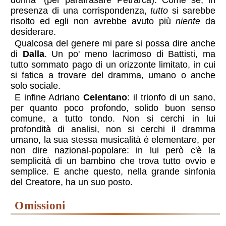
donna” (per parafrasare
Petrarca
). Come se, in
presenza di una corrispondenza,
tutto
si sarebbe
risolto ed egli non avrebbe avuto più
niente
da
desiderare.
Qualcosa del genere mi pare si possa dire anche
di
Dalla
. Un po' meno lacrimoso di Battisti, ma
tutto sommato pago di un orizzonte limitato, in cui
si fatica a trovare del dramma, umano o anche
solo sociale.
E infine Adriano
Celentano
: il trionfo di un sano,
per quanto poco profondo, solido buon senso
comune, a tutto tondo. Non si cerchi in lui
profondità di analisi, non si cerchi il dramma
umano, la sua stessa musicalità è elementare, per
non dire nazional-popolare: in lui però c'è la
semplicità di un bambino che trova tutto ovvio e
semplice. E anche questo, nella grande sinfonia
del Creatore, ha un suo posto.
omissioni