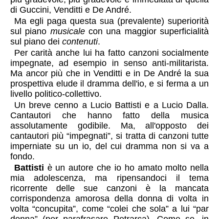
di Guccini, Venditti e De André.
Ma egli paga questa sua (prevalente) superiorità
sul piano
musicale
con una maggior superficialità
sul piano dei
contenuti
.
Per carità anche lui ha fatto canzoni socialmente
impegnate, ad esempio in senso anti-militarista.
Ma ancor più che in Venditti e in De André la sua
prospettiva elude il dramma dell'io, e si ferma a un
livello politico-collettivo.
Un breve cenno a Lucio Battisti e a Lucio Dalla.
Cantautori che hanno fatto della musica
assolutamente godibile. Ma, all'opposto dei
cantautori più “impegnati”, si tratta di canzoni tutte
imperniate su un io, del cui dramma non si va a
fondo.
Battisti
è un autore che io ho amato molto nella
mia adolescenza, ma ripensandoci il tema
ricorrente delle sue canzoni è la mancata
corrispondenza amorosa della donna di volta in
volta “concupita”, come “colei che sola” a lui “par