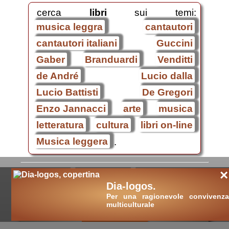
cerca
libri
sui temi:
musica leggra
cantautori
cantautori italiani
Guccini
Gaber
Branduardi
Venditti
de André
Lucio dalla
Lucio Battisti
De Gregori
Enzo Jannacci
arte
musica
letteratura
cultura
libri on-line
Musica leggera
.
|
×
Dia-logos.
Per una ragionevole convivenza
multiculturale
cultura nuova
::