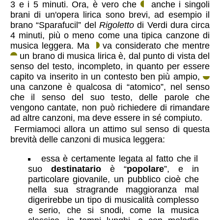
3 e i 5 minuti. Ora, è vero che
anche i singoli
brani di un'opera lirica sono brevi, ad esempio il
brano “Sparafucil” del
Rigoletto
di Verdi dura circa
4 minuti, più o meno come una tipica canzone di
musica leggera. Ma
va considerato che mentre
un brano di musica lirica è, dal punto di vista del
senso del testo, incompleto, in quanto per essere
capito va inserito in un contesto ben più ampio,
una canzone è qualcosa di “atomico”, nel senso
che il senso del suo testo, delle parole che
vengono cantate, non può richiedere di rimandare
ad altre canzoni, ma deve essere in sé compiuto.
Fermiamoci allora un attimo sul senso di questa
brevità delle canzoni di musica leggera:
essa è certamente legata al fatto che il
suo
destinatario
è “
popolare
”, e in
particolare giovanile, un pubblico cioè che
nella sua stragrande maggioranza mal
digerirebbe un tipo di musicalità complesso
e serio, che si snodi, come la musica