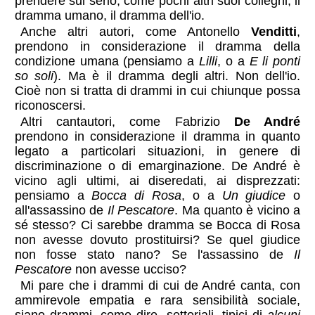
prendere sul serio, come pochi altri suoi colleghi, il
dramma umano, il dramma dell'io.
Anche altri autori, come Antonello
Venditti
,
prendono in considerazione il dramma della
condizione umana (pensiamo a
Lilli
, o a
E li ponti
so soli
). Ma è il dramma degli altri. Non dell'io.
Cioè non si tratta di drammi in cui chiunque possa
riconoscersi.
Altri cantautori, come Fabrizio
De André
prendono in considerazione il dramma in quanto
legato a particolari situazioni, in genere di
discriminazione o di emarginazione. De André è
vicino agli ultimi, ai diseredati, ai disprezzati:
pensiamo a
Bocca di Rosa
, o a
Un giudice
o
all'assassino de
Il Pescatore
. Ma quanto è vicino a
sé stesso? Ci sarebbe dramma se Bocca di Rosa
non avesse dovuto prostituirsi? Se quel giudice
non fosse stato nano? Se l'assassino de
Il
Pescatore
non avesse ucciso?
Mi pare che i drammi di cui de André canta, con
ammirevole empatia e rara sensibilità sociale,