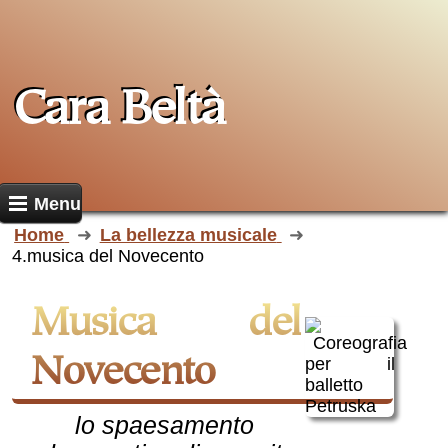
Cara Beltà
Menu
Home
La bellezza musicale
4.musica del Novecento
Musica del
Novecento
lo spaesamento