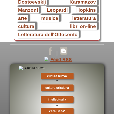
Dostoevskij
Karamazov
Manzoni
Leopardi
Hopkins
arte
musica
letteratura
cultura
libri on-line
Letteratura dell'Ottocento
.
|
cultura nuova
::
cultura cristiana
::
intellectualia
::
cara Belta'