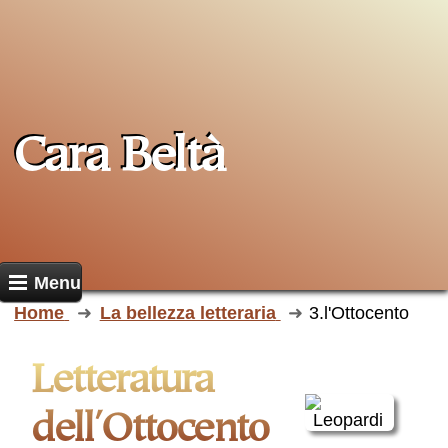
Cara Beltà
Menu
Home
La bellezza letteraria
3.l'Ottocento
Letteratura
dell'Ottocento