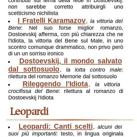
contributi sul tema della fede in Dostoevskij:
non sarebbe corretto attribuirgli uno
scetticismo nichilista
I Fratelli Karamazov
, la vittoria del
Bene
: Nel suo forse miglior romanzo,
Dostoevskij afferma, con più chiarezza che ne
l'Idiota, la vittoria del Bene sul Male, in uno
scontro comunque drammatico, non privo però
di un un sorriso ironico
Dostoevskij, il mondo salvato
dal sottosuolo
, la lotta contro male
:
rilettura del romanzo Memorie dal sottosuolo
Rileggendo l’Idiota
, la vittoria
crocifissa del Bene
: rilettura al romanzo di
Dostoevskij l'Idiota
Leopardi
Leopardi: Canti scelti
, alcuni dei
suoi più importanti
: testo, in lingua originala